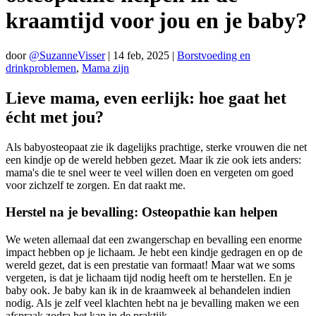
kraamtijd voor jou en je baby?
door
@SuzanneVisser
|
14 feb, 2025
|
Borstvoeding en
drinkproblemen
,
Mama zijn
Lieve mama, even eerlijk: hoe gaat het
écht met jou?
Als babyosteopaat zie ik dagelijks prachtige, sterke vrouwen die net
een kindje op de wereld hebben gezet. Maar ik zie ook iets anders:
mama's die te snel weer te veel willen doen en vergeten om goed
voor zichzelf te zorgen. En dat raakt me.
Herstel na je bevalling: Osteopathie kan helpen
We weten allemaal dat een zwangerschap en bevalling een enorme
impact hebben op je lichaam. Je hebt een kindje gedragen en op de
wereld gezet, dat is een prestatie van formaat! Maar wat we soms
vergeten, is dat je lichaam tijd nodig heeft om te herstellen. En je
baby ook. Je baby kan ik in de kraamweek al behandelen indien
nodig. Als je zelf veel klachten hebt na je bevalling maken we een
afspraak zodra het kan in de praktijk.