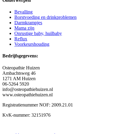
Onderwerpen
Bevalling
Borstvoeding en drinkproblemen
Darmkrampjes
Mama zijn
Onrustige baby, huilbaby
Reflux
Voorkeurshouding
Bedrijfsgegevens:
Osteopathie Huizen
Ambachtsweg 46
1271 AM Huizen
06-5264 5920
info@osteopathiehuizen.nl
www.osteopathiehuizen.nl
Registratienummer NOF: 2009.21.01
KvK-nummer: 32151976