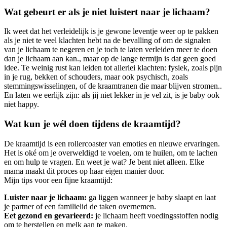
Wat gebeurt er als je niet luistert naar je lichaam?
Ik weet dat het verleidelijk is je gewone leventje weer op te pakken
als je niet te veel klachten hebt na de bevalling of om de signalen
van je lichaam te negeren en je toch te laten verleiden meer te doen
dan je lichaam aan kan., maar op de lange termijn is dat geen goed
idee. Te weinig rust kan leiden tot allerlei klachten: fysiek, zoals pijn
in je rug, bekken of schouders, maar ook psychisch, zoals
stemmingswisselingen, of de kraamtranen die maar blijven stromen..
En laten we eerlijk zijn: als jij niet lekker in je vel zit, is je baby ook
niet happy.
Wat kun je wél doen tijdens de kraamtijd?
De kraamtijd is een rollercoaster van emoties en nieuwe ervaringen.
Het is oké om je overweldigd te voelen, om te huilen, om te lachen
en om hulp te vragen. En weet je wat? Je bent niet alleen. Elke
mama maakt dit proces op haar eigen manier door.
Mijn tips voor een fijne kraamtijd:
Luister naar je lichaam:
ga liggen wanneer je baby slaapt en laat
je partner of een familielid de taken overnemen.
Eet gezond en gevarieerd:
je lichaam heeft voedingsstoffen nodig
om te herstellen en melk aan te maken.