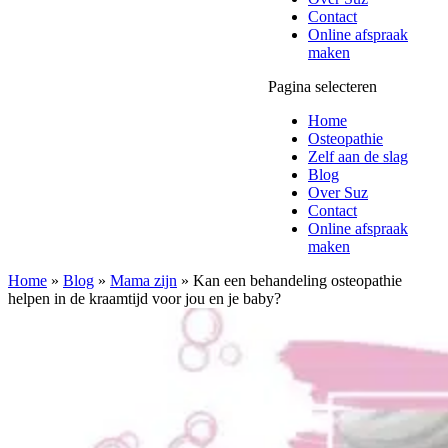
Contact
Online afspraak
maken
Pagina selecteren
Home
Osteopathie
Zelf aan de slag
Blog
Over Suz
Contact
Online afspraak
maken
Home
»
Blog
»
Mama zijn
»
Kan een behandeling osteopathie
helpen in de kraamtijd voor jou en je baby?