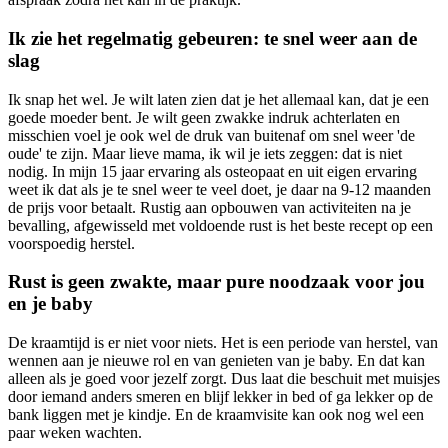
Ik zie het regelmatig gebeuren: te snel weer aan de
slag
Ik snap het wel. Je wilt laten zien dat je het allemaal kan, dat je een
goede moeder bent. Je wilt geen zwakke indruk achterlaten en
misschien voel je ook wel de druk van buitenaf om snel weer 'de
oude' te zijn. Maar lieve mama, ik wil je iets zeggen: dat is niet
nodig. In mijn 15 jaar ervaring als osteopaat en uit eigen ervaring
weet ik dat als je te snel weer te veel doet, je daar na 9-12 maanden
de prijs voor betaalt. Rustig aan opbouwen van activiteiten na je
bevalling, afgewisseld met voldoende rust is het beste recept op een
voorspoedig herstel.
Rust is geen zwakte, maar pure noodzaak voor jou
en je baby
De kraamtijd is er niet voor niets. Het is een periode van herstel, van
wennen aan je nieuwe rol en van genieten van je baby. En dat kan
alleen als je goed voor jezelf zorgt. Dus laat die beschuit met muisjes
door iemand anders smeren en blijf lekker in bed of ga lekker op de
bank liggen met je kindje. En de kraamvisite kan ook nog wel een
paar weken wachten.