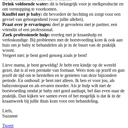
Drink voldoende water:
dit is belangrijk voor je melkproductie en
om verstopping te voorkomen.
Knuffel met je baby:
dit bevordert de hechting en zorgt voor een
gevoel van geborgenheid (voor jullie allebei).
Praat over je ervaringen:
deel je gevoelens met je partner, een
vriendin of een professional.
Zoek professionele hulp:
overleg met je kraamhulp en
verloskundige. Bij problemen met de borstvoeding kom ik ook aan
huis om je baby te behandelen als je in de buurt van de praktijk
woont.
Vergeet niet: je bent goed genoeg zoals je bent!
Lieve mama, je bent geweldig! Je hebt een kindje op de wereld
gezet, dat is al een prestatie van formaat. Wees trots op jezelf en gun
jezelf de tijd om te herstellen en te genieten van deze bijzondere
periode. En onthoud: je bent niet alleen. Ik ben er voor jou, als
babyosteopaat en als ervaren moeder. Als je hulp wilt met de
borstvoeding omdat je baby niet goed aanhapt, bel dan even naar de
praktijk. Dan kijken we samen even of het mogelijk is dat ik in de
kraamweek bij jullie thuis kom voor een behandeling.
Liefs,
Suzanne
Tweet