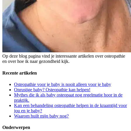
Op deze blog pagina vind je interessante artikelen over osteopathie
en over hoe ik naar gezondheid kijk.
Recente artikelen
Osteopathie voor je baby is nooit alleen voor je baby
Onrustige baby? Osteopathie kan helpen!
Mythes die ik als baby osteopaat nog regelmatig hoor in de
praktijk.
Kan een behandeling osteopathie helpen in de kraamtijd voor
jou en je baby?
Waarom huilt mijn baby nog?
Onderwerpen