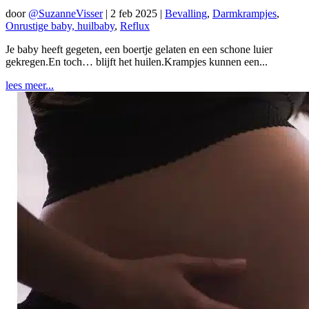
door
@SuzanneVisser
|
2 feb 2025
|
Bevalling
,
Darmkrampjes
,
Onrustige baby, huilbaby
,
Reflux
Je baby heeft gegeten, een boertje gelaten en een schone luier
gekregen.En toch… blijft het huilen.Krampjes kunnen een...
lees meer...