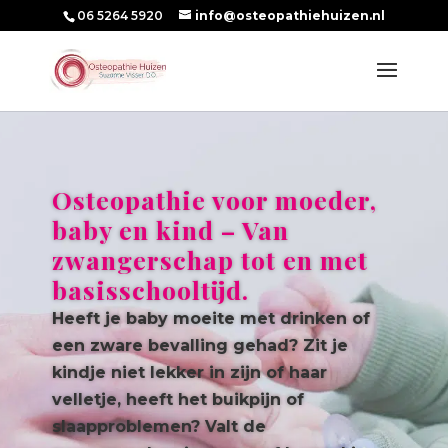
06 5264 5920
info@osteopathiehuizen.nl
Osteopathie voor moeder,
baby en kind – Van
zwangerschap tot en met
basisschooltijd.
Heeft je baby moeite met drinken of
een zware bevalling gehad? Zit je
kindje niet lekker in zijn of haar
velletje, heeft het buikpijn of
slaapproblemen? Valt de