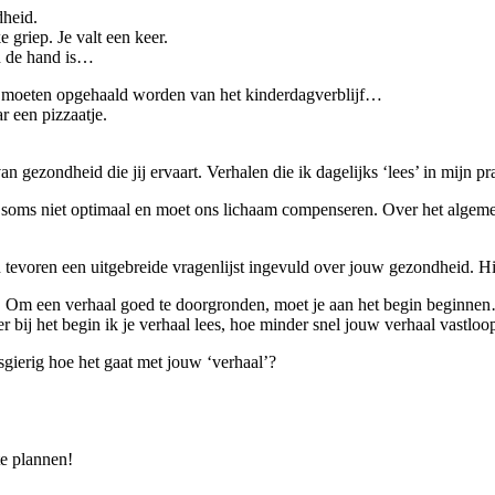
dheid.
 griep. Je valt een keer.
an de hand is…
en moeten opgehaald worden van het kinderdagverblijf…
 een pizzaatje.
van gezondheid die jij ervaart. Verhalen die ik dagelijks ‘lees’ in mijn pr
at soms niet optimaal en moet ons lichaam compenseren. Over het algemee
an tevoren een uitgebreide vragenlijst ingevuld over jouw gezondheid. H
at. Om een verhaal goed te doorgronden, moet je aan het begin beginne
bij het begin ik je verhaal lees, hoe minder snel jouw verhaal vastlo
sgierig hoe het gaat met jouw ‘verhaal’?
te plannen!