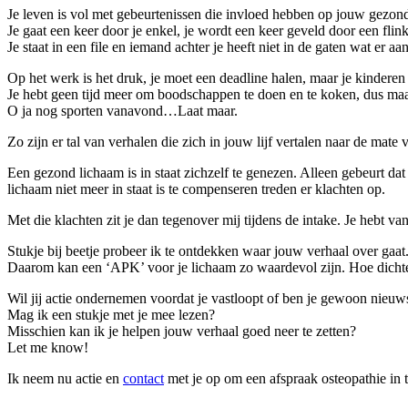
Je leven is vol met gebeurtenissen die invloed hebben op jouw gezon
Je gaat een keer door je enkel, je wordt een keer geveld door een flinke
Je staat in een file en iemand achter je heeft niet in de gaten wat er a
Op het werk is het druk, je moet een deadline halen, maar je kinder
Je hebt geen tijd meer om boodschappen te doen en te koken, dus maar
O ja nog sporten vanavond…Laat maar.
Zo zijn er tal van verhalen die zich in jouw lijf vertalen naar de mate 
Een gezond lichaam is in staat zichzelf te genezen. Alleen gebeurt d
lichaam niet meer in staat is te compenseren treden er klachten op.
Met die klachten zit je dan tegenover mij tijdens de intake. Je hebt v
Stukje bij beetje probeer ik te ontdekken waar jouw verhaal over ga
Daarom kan een ‘APK’ voor je lichaam zo waardevol zijn. Hoe dichter 
Wil jij actie ondernemen voordat je vastloopt of ben je gewoon nieuw
Mag ik een stukje met je mee lezen?
Misschien kan ik je helpen jouw verhaal goed neer te zetten?
Let me know!
Ik neem nu actie en
contact
met je op om een afspraak osteopathie in 