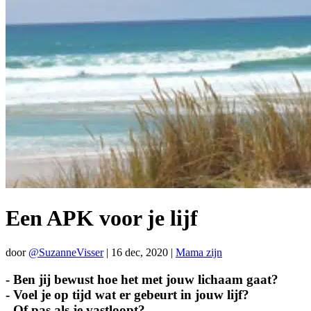
Een APK voor je lijf
door
@SuzanneVisser
|
16 dec, 2020
|
Mama zijn
- Ben jij bewust hoe het met jouw lichaam gaat?
- Voel je op tijd wat er gebeurt in jouw lijf?
- Of pas als je vastloopt?